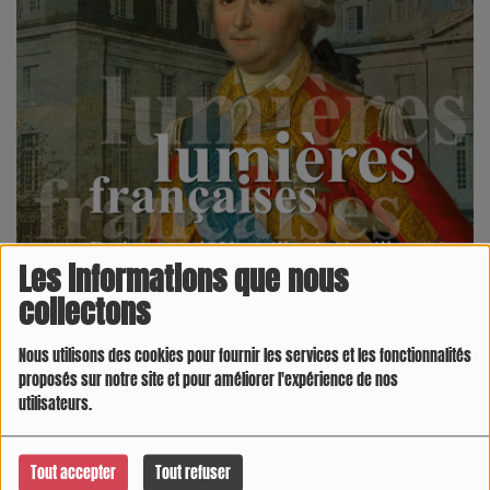
Les informations que nous
collectons
06 MAI 2026 -
1266 VUES
Nous utilisons des cookies pour fournir les services et les fonctionnalités
proposés sur notre site et pour améliorer l'expérience de nos
’exposition « Lumières Françaises : de la cour de
utilisateurs.
Versailles à
Aiguillon
»
qui aura lieu du 5 juin au 2 août
2026.
Tout accepter
Tout refuser
La ville d’
Aiguillon
organise cette exposition en