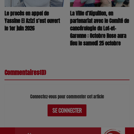
Le procès en appel de
La Ville d’Aiguillon, en
Yassine El Azizi s'est ouvert
partenariat avec le Comité de
le 1er juin 2026
cancérologie du Lot-et-
Garonne : Octobre Rose aura
lieu le samedi 25 octobre
Commentaires(0)
Connectez-vous pour commenter cet article
SE CONNECTER