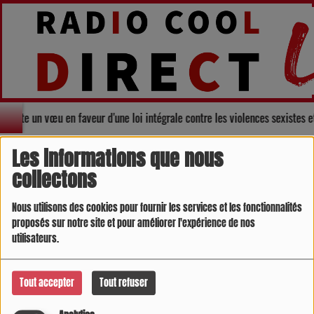
 adopte un vœu en faveur d'une loi intégrale contre les violences sexistes 
Direction
RSS
Les informations que nous
collectons
Nous utilisons des cookies pour fournir les services et les fonctionnalités
proposés sur notre site et pour améliorer l'expérience de nos
utilisateurs.
Tout accepter
Tout refuser