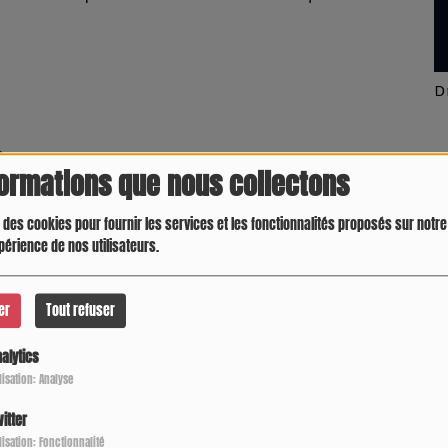
Latino América
D
c
formations que nous collectons
 des cookies pour fournir les services et les fonctionnalités proposés sur notre 
périence de nos utilisateurs.
er
Tout refuser
alytics
ilisation: Analyse
itter
Crespo Christine
J
ilisation: Fonctionnalité