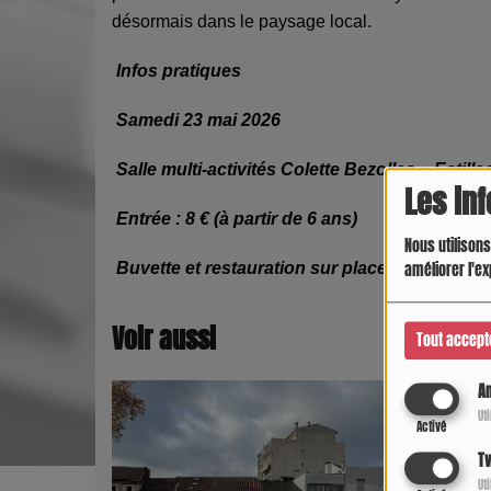
désormais dans le paysage local.
Infos pratiques
Samedi 23 mai 2026
Salle multi-activités Colette Bezolles – Estilla
Les in
Entrée : 8 € (à partir de 6 ans)
Nous utilisons
Buvette et restauration sur place
améliorer l'ex
Voir aussi
Tout accept
An
Ut
Activé
Tw
Ut