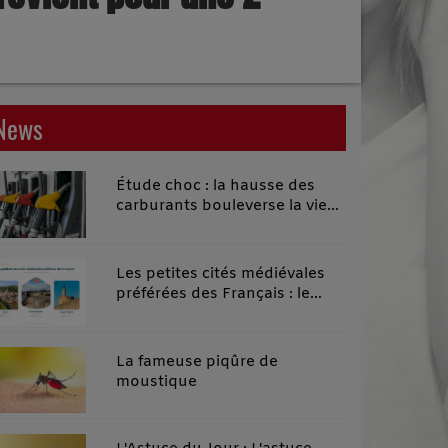
News
Étude choc : la hausse des
carburants bouleverse la vie
quotidienne des habitants des
territoires ruraux
Les petites cités médiévales
préférées des Français : le
classement 2026 qui remonte
le temps
La fameuse piqûre de
moustique