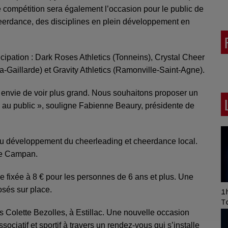
te compétition sera également l’occasion pour le public de
heerdance, des disciplines en plein développement en
ticipation : Dark Roses Athletics (Tonneins), Crystal Cheer
a-Gaillarde) et Gravity Athletics (Ramonville-Saint-Agne).
 envie de voir plus grand. Nous souhaitons proposer un
au public », souligne Fabienne Beaury, présidente de
re au développement du cheerleading et cheerdance local.
ie Campan.
e fixée à 8 € pour les personnes de 6 ans et plus. Une
osés sur place.
Art of Mixing Series
1h
Proposée par Jean
T
Anza
és Colette Bezolles, à Estillac. Une nouvelle occasion
iatif et sportif à travers un rendez-vous qui s’installe