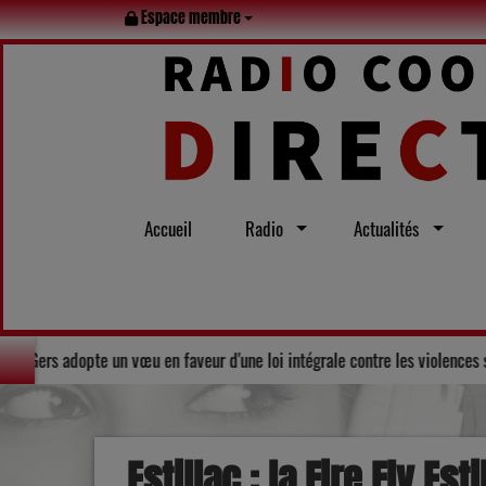
Espace membre
Accueil
Radio
Actualités
Le Conseil départemental du Gers adopte un vœu en faveur d'une loi intégral
Estillac : la Fire Fly E