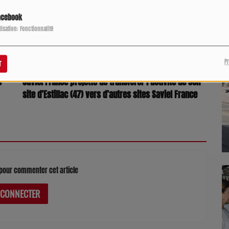
P
acebook
ilisation: Fonctionnalité
P
r
C
Saviel France projette de transférer l’activité de son
site d’Estillac (47) vers d’autres sites Saviel France
pour commenter cet article
 CONNECTER