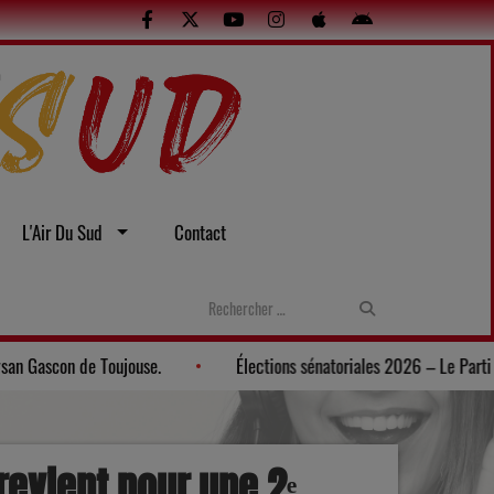
L'Air Du Sud
Contact
asconne au Musée du Paysan Gascon de Toujouse.
Élections sénat
g revient pour une 2ᵉ