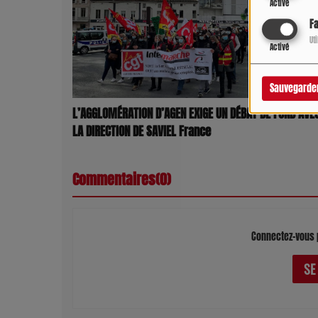
Activé
F
Ut
Activé
Sauvegarde
L’AGGLOMÉRATION D’AGEN EXIGE UN DÉBAT DE FOND AVE
LA DIRECTION DE SAVIEL France
Commentaires(0)
Connectez-vous 
SE