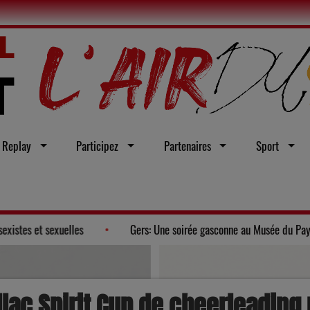
Replay
Participez
Partenaires
Sport
e contre les violences sexistes et sexuelles
Gers: Une soirée g
stillac Spirit Cup de cheerleadin