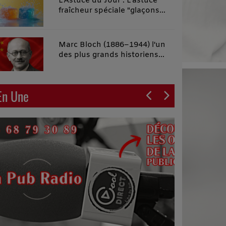
L'Astuce du Jour : L'astuce
fraîcheur spéciale "glaçons
malins"
Marc Bloch (1886–1944) l'un
des plus grands historiens
français du XXe siècle
En Une