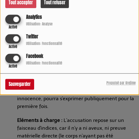
Tout accepter
Tout refuser
Date et lieu :
Le procès de Cédric Jubillar a débuté
Analytics
ce lundi 22 septembre 2025 devant la cour
Utilisation: Analyse
Activé
d'assises du Tarn, à Albi.
Twitter
Utilisation: Fonctionnalité
Durée :
Il est prévu que le procès dure quatre
Activé
semaines, avec un verdict attendu pour le 17
Facebook
octobre 2025.
Utilisation: Fonctionnalité
Activé
Enjeux :
Ce procès est très attendu, car il doit
permettre de faire la lumière sur la disparition de
Propulsé par Orejime
Sauvegarder
Delphine. Cédric Jubillar, qui a toujours clamé son
innocence, pourra s'exprimer publiquement pour la
première fois.
Eléments à charge :
L'accusation repose sur un
faisceau d'indices, car il n'y a ni aveux, ni preuve
matérielle directe (le corps n'ayant pas été