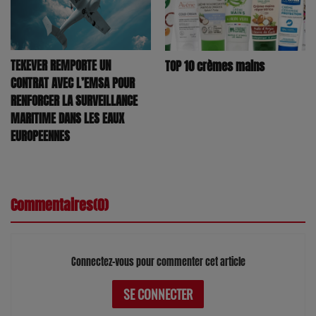
TEKEVER REMPORTE UN
TOP 10 crèmes mains
CONTRAT AVEC L’EMSA POUR
RENFORCER LA SURVEILLANCE
MARITIME DANS LES EAUX
EUROPEENNES
Commentaires(0)
Connectez-vous pour commenter cet article
SE CONNECTER