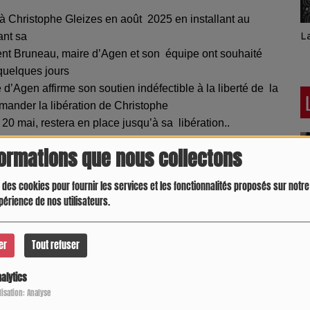
n à Christophe Gleizes en août
2025 en installant au
Latino América
D
ant sa
rent Bruneau, maire d’Agen et son
équipe ont souhaité
 quelques jours
e d’Agen affirme son soutien indéfectible à la liberté de
la
emander la libération de Christophe
 20 mai, restera en place jusqu’à sa
libération..
formations que nous collectons
 des cookies pour fournir les services et les fonctionnalités proposés sur notre 
périence de nos utilisateurs.
er
Tout refuser
alytics
Crespo Christine
J
P
ilisation: Analyse