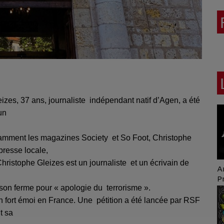
izes, 37 ans, journaliste
indépendant natif d’Agen, a été
 un
notamment les magazines Society
et So Foot, Christophe
 presse locale,
 Christophe Gleizes est un journaliste
et un écrivain de
Art of Mixing Series
1h
Proposée par Jean
T
rison ferme pour « apologie du
terrorisme ».
Anza
n fort émoi en France. Une
pétition a été lancée par RSF
t sa