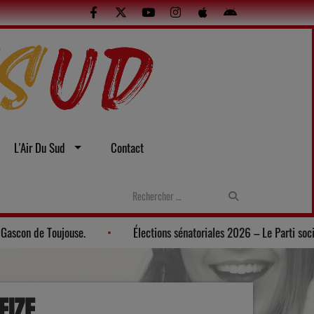
L'Air Du Sud
Contact
 gasconne au Musée du Paysan Gascon de Toujouse.
Élections sé
EIZE