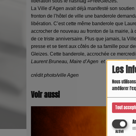
libération sous le hashtag #FreeGleizes.
La Ville d’Agen avait déjà manifesté son soutie
fronton de l’hôtel de ville une banderole demand
libération. C’est cette même banderole que Lau
accrocher de nouveau au fronton de la mairie, à
de ce triste anniversaire.
Plus que jamais, la Vill
presse et se tient aux côtés de sa famille pour d
Gleizes.
Cette banderole, accrochée ce mercredi
Laurent Bruneau, Maire d’Agen
et la majorité
Les in
crédit photo/ville Agen
Nous utilisons
améliorer l'ex
Voir aussi
Tout accept
An
Ut
Activé