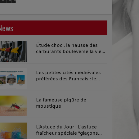
News
Étude choc : la hausse des
carburants bouleverse la vie
quotidienne des habitants des
territoires ruraux
Les petites cités médiévales
préférées des Français : le
classement 2026 qui remonte
le temps
La fameuse piqûre de
moustique
L'Astuce du Jour : L'astuce
fraîcheur spéciale "glaçons