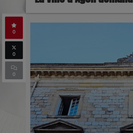
0
0
0