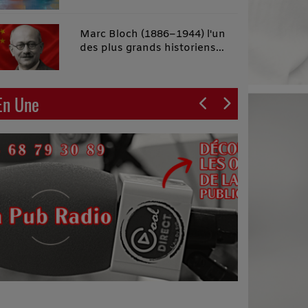
malins"
Marc Bloch (1886–1944) l'un
des plus grands historiens
français du XXe siècle
En Une