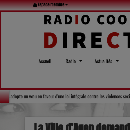
Espace membre
Accueil
Radio
Actualités
 : Le Conseil départemental du Gers adopte un vœu en faveur d'une loi intég
La Ville d’Agen demande