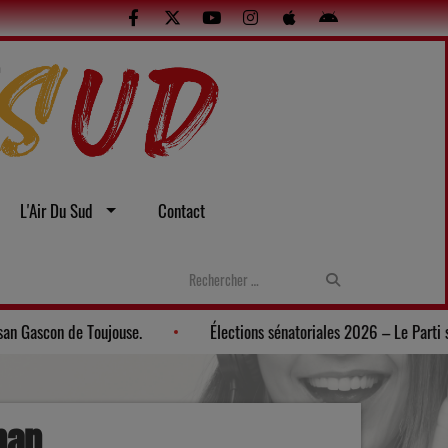
L'Air Du Sud
Contact
irée gasconne au Musée du Paysan Gascon de Toujouse.
Élection
nan