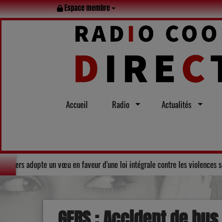
Espace membre
Accueil
Radio
Actualités
rité : Le Conseil départemental du Gers adopte un vœu en faveur d'une loi i
GERS : Accident de bus