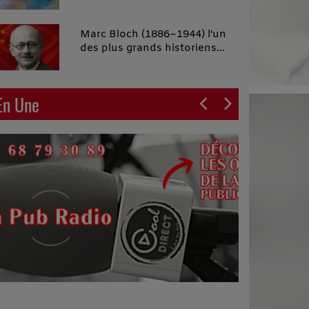
malins"
Marc Bloch (1886–1944) l'un
des plus grands historiens
français du XXe siècle
En Une