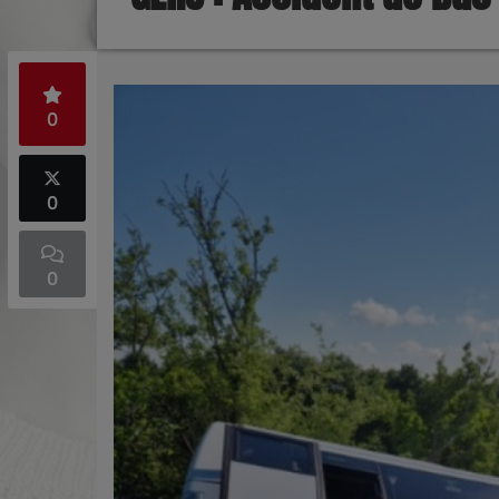
0
0
0