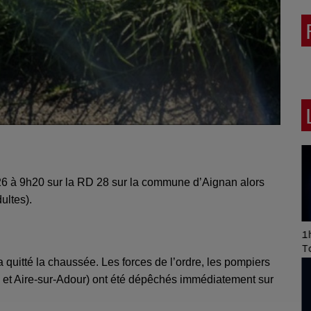
026 à 9h20 sur la RD 28 sur la commune d’Aignan alors
ultes).
Art of Mixing Series
1h
Proposée par Jean
T
Anza
a quitté la chaussée. Les forces de l’ordre, les pompiers
et Aire-sur-Adour) ont été dépêchés immédiatement sur