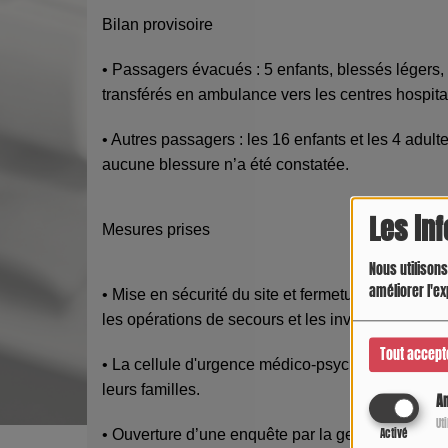
Bilan provisoire
• Passagers évacués : 5 enfants, blessés légers, 
transférés en ambulance vers les centres hospital
• Autres passagers : les 16 enfants et les 4 adult
aucune blessure n’a été constatée.
Les in
Mesures prises
Nous utilisons
améliorer l'ex
• Mise en sécurité du site et fermeture temporair
les opérations de secours et les investigations.
Tout accept
• La cellule d'urgence médico-psychologique (C
leurs familles.
An
Ut
Activé
• Ouverture d’une enquête par la gendarmerie du 