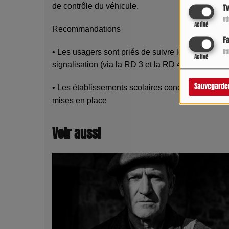
de contrôle du véhicule.
Tw
Ut
Activé
Recommandations
F
• Les usagers sont priés de suivre les consignes
Ut
Activé
signalisation (via la RD 3 et la RD 48).
Sauvegarde
• Les établissements scolaires concernés seront 
mises en place
Voir aussi