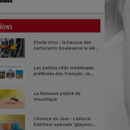
News
Étude choc : la hausse des
carburants bouleverse la vie
quotidienne des habitants des
territoires ruraux
Les petites cités médiévales
préférées des Français : le
classement 2026 qui remonte
le temps
La fameuse piqûre de
moustique
L'Astuce du Jour : L'astuce
fraîcheur spéciale "glaçons