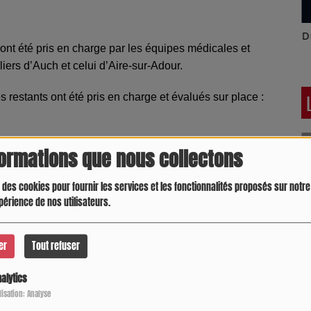
Latino América
D
ont été pris en charge par les équipes médicales et
iers d’Auch et celui d’Aire-sur-Adour.
es restants ont été pris en charge et évalués sur place :
formations que nous collectons
 des cookies pour fournir les services et les fonctionnalités proposés sur notre 
périence de nos utilisateurs.
e de la portion concernée de la RD 28 afin de permettre
er
Tout refuser
UMP) a été déclenchée pour accompagner les victimes et
alytics
Crespo Christine
J
P
ilisation: Analyse
Gers afin de déterminer les causes exactes de la perte