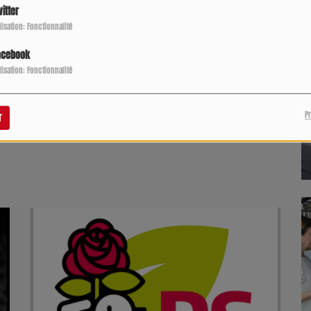
itter
ilisation: Fonctionnalité
acebook
 de déviation qui seront affichées sur les panneaux de
ilisation: Fonctionnalité
P
r
informés des suites de l’incident et des mesures de suivi