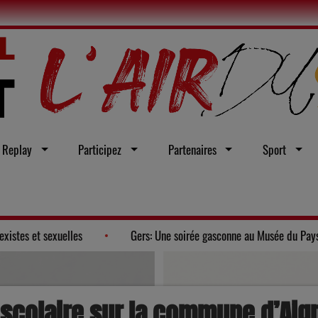
Replay
Participez
Partenaires
Sport
ntégrale contre les violences sexistes et sexuelles
Gers: Une so
 scolaire sur la commune d’Aig