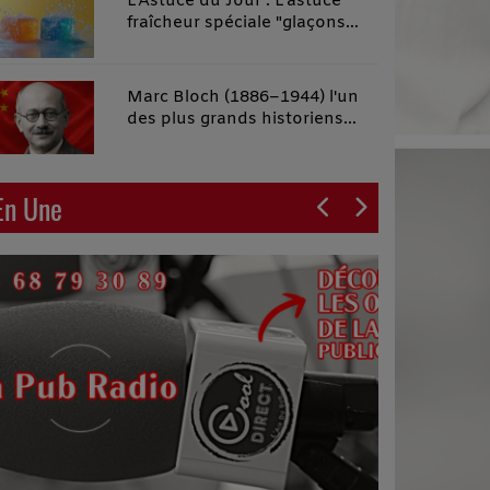
L'Astuce du Jour : L'astuce
fraîcheur spéciale "glaçons
malins"
Marc Bloch (1886–1944) l'un
des plus grands historiens
français du XXe siècle
En Une