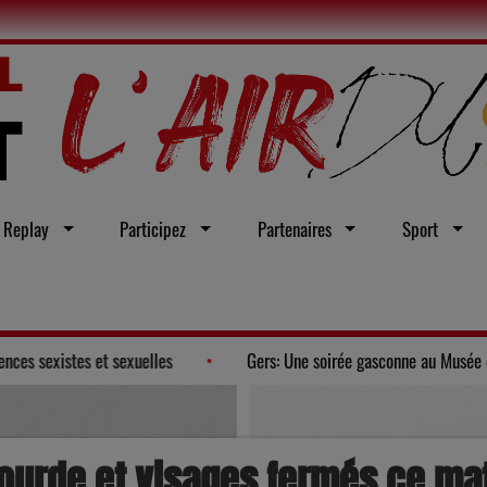
Replay
Participez
Partenaires
Sport
une loi intégrale contre les violences sexistes et sexuelles
Gers
ourde et visages fermés ce ma