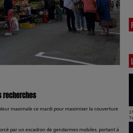
es recherches
mpleur maximale ce mardi pour maximiser la couverture
Art of Mixing Series
1h
Proposée par Jean
T
Anza
nforcé par un escadron de gendarmes mobiles, portant à