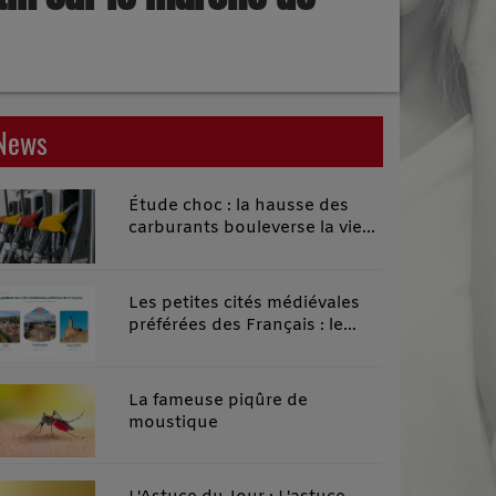
News
Étude choc : la hausse des
carburants bouleverse la vie
quotidienne des habitants des
territoires ruraux
Les petites cités médiévales
préférées des Français : le
classement 2026 qui remonte
le temps
La fameuse piqûre de
moustique