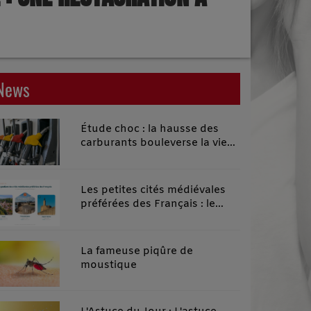
News
Étude choc : la hausse des
carburants bouleverse la vie
quotidienne des habitants des
territoires ruraux
Les petites cités médiévales
préférées des Français : le
classement 2026 qui remonte
le temps
La fameuse piqûre de
moustique