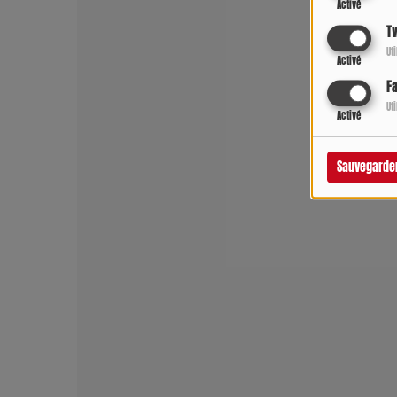
Activé
Tw
Ut
Activé
F
Ut
Activé
Sauvegarde