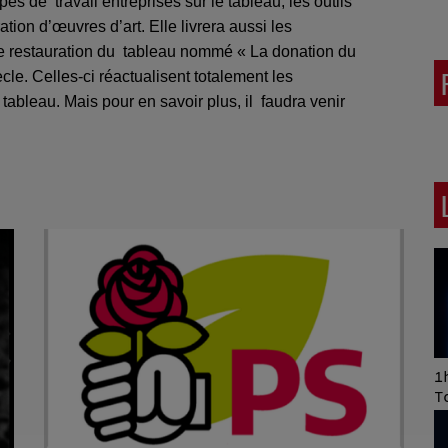
tapes de
travail entreprises sur le tableau, les outils
ation d’œuvres d’art. Elle livrera aussi les
te restauration du
tableau nommé « La donation du
ècle. Celles-ci réactualisent totalement les
tableau. Mais pour en savoir plus, il
faudra venir
Art of Mixing Series
1h
Proposée par Jean
T
Anza