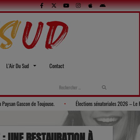
L'Air Du Sud
Contact
e soirée gasconne au Musée du Paysan Gascon de Toujouse.
Élect
 : UNE RESTAURATION À