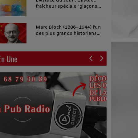
L'Astuce du Jour : L'astuce
fraîcheur spéciale "glaçons
malins"
Marc Bloch (1886–1944) l'un
des plus grands historiens
français du XXe siècle
En Une